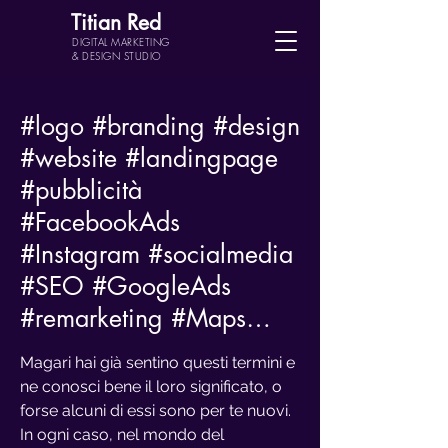
Titian Red
DIGITAL MARKETING
& DESIGN STUDIO
#logo
#branding
#design
#website
#landingpage
#pubblicità
#FacebookAds
#Instagram
#socialmedia
#SEO
#GoogleAds
#remarketing
#Maps
…
Magari hai già sentino questi termini e
ne conosci bene il loro significato, o
forse alcuni di essi sono per te nuovi.
In ogni caso, nel mondo del