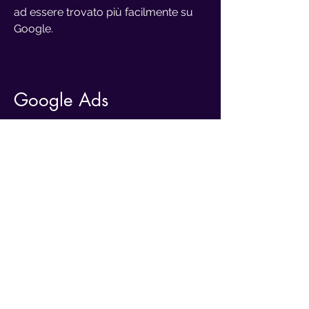
ad essere trovato più facilmente su
Google.
Google Ads
Mamma Google.
Quanto è diventato
enorme e potente questo strumento!
Tramite Google ora possiamo inviare
email, fare videochiamate, leggere le
notizie e persino creare siti web. La
caratteristica principale e più
importante, tuttavia, è quella presente
dal giorno in cui è stato lanciato: il
motore di ricerca. Attraverso il suo
motore di ricerca, gli utenti di tutto il
mondo sono in grado di trovare tutte